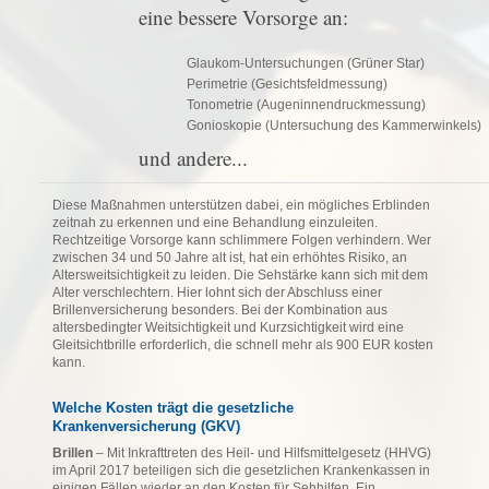
eine bessere Vorsorge an:
Glaukom-Untersuchungen (Grüner Star)
Perimetrie (Gesichtsfeldmessung)
Tonometrie (Augeninnendruckmessung)
Gonioskopie (Untersuchung des Kammerwinkels)
und andere...
Diese Maßnahmen unterstützen dabei, ein mögliches Erblinden
zeitnah zu erkennen und eine Behandlung einzuleiten.
Rechtzeitige Vorsorge kann schlimmere Folgen verhindern. Wer
zwischen 34 und 50 Jahre alt ist, hat ein erhöhtes Risiko, an
Altersweitsichtigkeit zu leiden. Die Sehstärke kann sich mit dem
Alter verschlechtern. Hier lohnt sich der Abschluss einer
Brillenversicherung besonders. Bei der Kombination aus
altersbedingter Weitsichtigkeit und Kurzsichtigkeit wird eine
Gleitsichtbrille erforderlich, die schnell mehr als 900 EUR kosten
kann.
Welche Kosten trägt die gesetzliche
Krankenversicherung (GKV)
Brillen
– Mit Inkrafttreten des Heil- und Hilfsmittelgesetz (HHVG)
im April 2017 beteiligen sich die gesetzlichen Krankenkassen in
einigen Fällen wieder an den Kosten für Sehhilfen. Ein