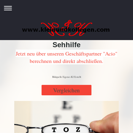
Sehhilfe
Jetzt neu über unseren Geschäftspartner "Acio"
berechnen und direkt abschließen.
Bildquelle Eigenes KI Erstellt
Vergleichen