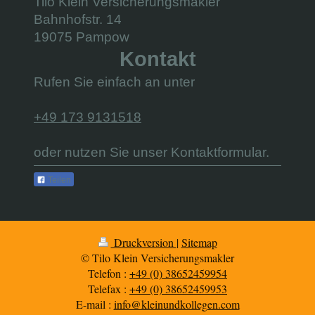
Tilo Klein Versicherungsmakler
Bahnhofstr. 14
19075 Pampow
Kontakt
Rufen Sie einfach an unter
+49 173 9131518
oder nutzen Sie unser Kontaktformular.
Teilen
Druckversion
|
Sitemap
© Tilo Klein Versicherungsmakler
Telefon :
+49 (0) 38652459954
Telefax :
+49 (0) 38652459953
E-mail :
info@kleinundkollegen.com