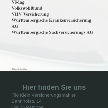
Vödag
Volkswohlbund
VHV Versicherung
Württembergische Krankenversicherung
AG
Württembergische Sachversicherungs AG
Bildquelle 1und1.de
Hier finden Sie uns
Tilo Klein Versicherungsmakler
Bahnhofstr. 14
19075 Pampow