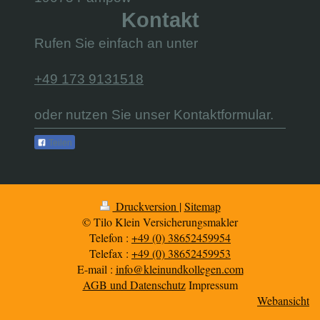
Kontakt
Rufen Sie einfach an unter
+49 173 9131518
oder nutzen Sie unser Kontaktformular.
Teilen
Druckversion
|
Sitemap
© Tilo Klein Versicherungsmakler
Telefon :
+49 (0) 38652459954
Telefax :
+49 (0) 38652459953
E-mail :
info@kleinundkollegen.com
AGB und Datenschutz
Impressum
Webansicht